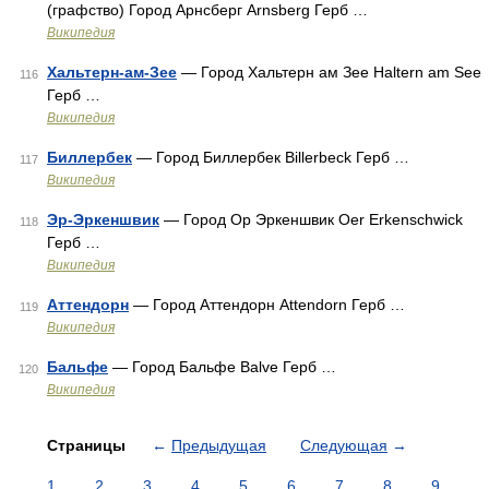
(графство) Город Арнсберг Arnsberg Герб …
Википедия
Хальтерн-ам-Зее
— Город Хальтерн ам Зее Haltern am See
116
Герб …
Википедия
Биллербек
— Город Биллербек Billerbeck Герб …
117
Википедия
Эр-Эркеншвик
— Город Οр Эркеншвик Oer Erkenschwick
118
Герб …
Википедия
Аттендорн
— Город Аттендорн Attendorn Герб …
119
Википедия
Бальфе
— Город Бальфе Balve Герб …
120
Википедия
Страницы
←
Предыдущая
Следующая
→
1
2
3
4
5
6
7
8
9