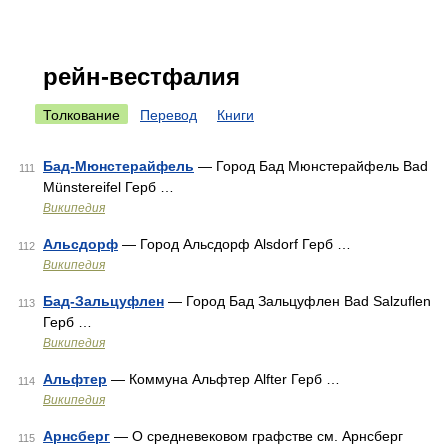
рейн-вестфалия
Толкование
Перевод
Книги
Бад-Мюнстерайфель
— Город Бад Мюнстерайфель Bad
111
Münstereifel Герб …
Википедия
Альсдорф
— Город Альсдорф Alsdorf Герб …
112
Википедия
Бад-Зальцуфлен
— Город Бад Зальцуфлен Bad Salzuflen
113
Герб …
Википедия
Альфтер
— Коммуна Альфтер Alfter Герб …
114
Википедия
Арнсберг
— О средневековом графстве см. Арнсберг
115